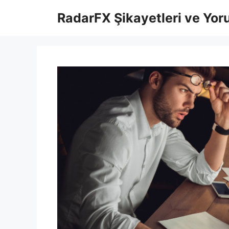
İçeriğe
RadarFX Şikayetleri ve Yor
atla