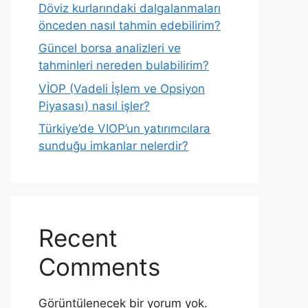
Döviz kurlarındaki dalgalanmaları
önceden nasıl tahmin edebilirim?
Güncel borsa analizleri ve
tahminleri nereden bulabilirim?
VİOP (Vadeli İşlem ve Opsiyon
Piyasası) nasıl işler?
Türkiye’de VIOP’un yatırımcılara
sunduğu imkanlar nelerdir?
Recent
Comments
Görüntülenecek bir yorum yok.