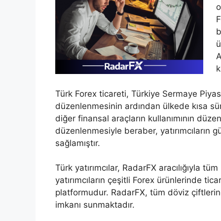
o
F
b
ü
A
k
Türk Forex ticareti, Türkiye Sermaye Piya
düzenlenmesinin ardından ülkede kısa süred
diğer finansal araçların kullanımının düz
düzenlenmesiyle beraber, yatırımcıların gü
sağlamıştır.
Türk yatırımcılar, RadarFX aracılığıyla tüm
yatırımcıların çeşitli Forex ürünlerinde tic
platformudur. RadarFX, tüm döviz çiftleri
imkanı sunmaktadır.